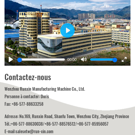
Play
00:00
Play
Mute
Enter
fulls
Contactez-nous
Wenzhou Runxin Manufacturing Machine Co., Ltd.
Personne à contacter: Doris
Fax: +86-577-88633258
Adresse: No.169, Runxin Road, Shanfu Town, Wenzhou City, Zhejiang Province
Tél.:
+86-577-88630038
/
+86-577-88576512
/
+86-577-85956057
E-mail:
salesetw@run-xin.com