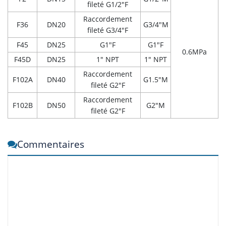
fileté G1/2"F
Raccordement
F36
DN20
G3/4"M
fileté G3/4"F
F45
DN25
G1"F
G1"F
0.6MPa
F45D
DN25
1" NPT
1" NPT
Raccordement
F102A
DN40
G1.5"M
fileté G2"F
Raccordement
F102B
DN50
G2"M
fileté G2"F
Commentaires