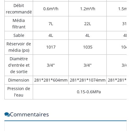
Débit
0.6m³/h
1.2m³/h
1.5m³
recommandé
Média
7L
22L
31L
filtrant
Sable
4L
4L
4L
Réservoir de
1017
1035
1044
média (po)
Diamètre
d'entrée et
3/4''
3/4''
3/4''
de sortie
Dimension
281*281*604mm
281*281*1074mm
281*281*1
Pression de
0.15-0.6MPa
l'eau
Commentaires