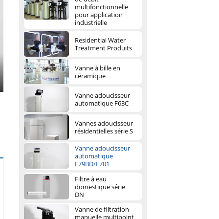
multifonctionnelle
pour application
industrielle
Residential Water
Treatment Produits
Vanne à bille en
céramique
ter
Vanne adoucisseur
llscreen
automatique F63C
Vannes adoucisseur
résidentielles série S
Vanne adoucisseur
automatique
F79BD/F701
Filtre à eau
domestique série
DN
Vanne de filtration
manuelle multipoint