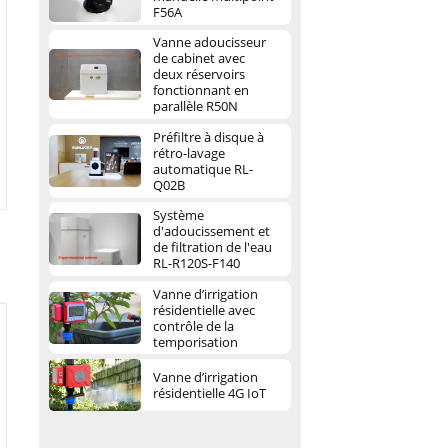
F56A
Vanne adoucisseur
de cabinet avec
deux réservoirs
fonctionnant en
parallèle R50N
Préfiltre à disque à
rétro-lavage
automatique RL-
Q02B
Système
d'adoucissement et
de filtration de l'eau
RL-R120S-F140
Vanne d’irrigation
résidentielle avec
contrôle de la
temporisation
Vanne d’irrigation
résidentielle 4G IoT