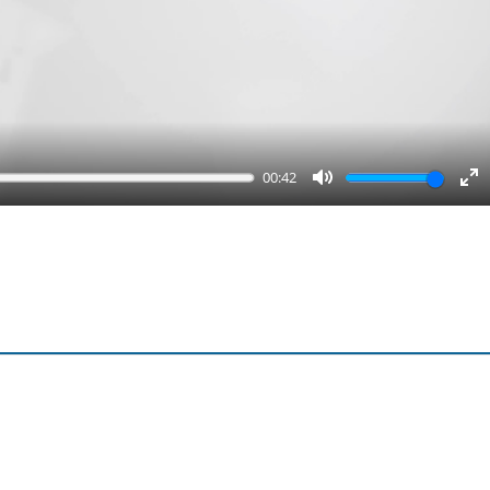
00:42
Mute
En
fu