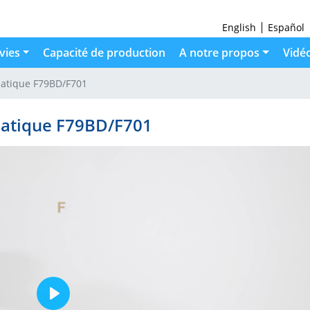
English
Español
vies
Capacité de production
A notre propos
Vidé
atique F79BD/F701
atique F79BD/F701
Play